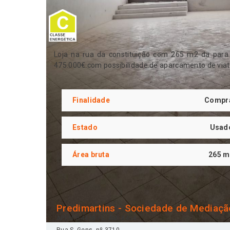
Loja na rua da constituição com 265 m2 da par
475.000€ com possibilidade de aparcamento de viat
Finalidade
Compr
Estado
Usad
Área bruta
265 m
Predimartins - Sociedade de Mediação
APEMIP
4438 /
L. AMI
8454