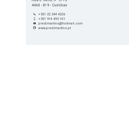
Rua S. Gens, nº 3710
4460 - 819 - Custóias
+351 22 244 4226
+351 914 495 101
predimartins@hotmail.com
www.predimartins.pt