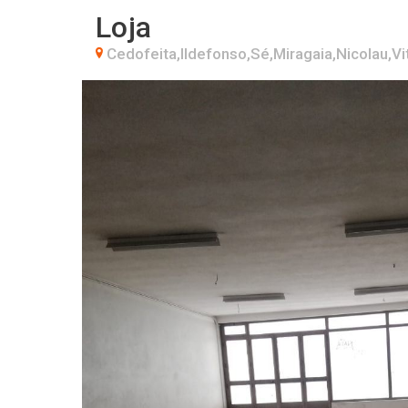
Loja
Cedofeita,Ildefonso,Sé,Miragaia,Nicolau,Vit