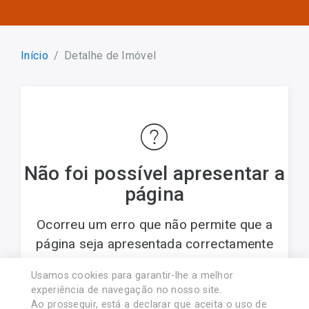
Início
Detalhe de Imóvel
Não foi possível apresentar a
página
Ocorreu um erro que não permite que a
página seja apresentada correctamente
Usamos cookies para garantir-lhe a melhor
© 2017 PREDIMARTINS - Soc. Med. Imob., Lda..
experiência de navegação no nosso site.
Licença AMI nº 8454. Associado APEMIP nº4438
Ao prosseguir, está a declarar que aceita o uso de