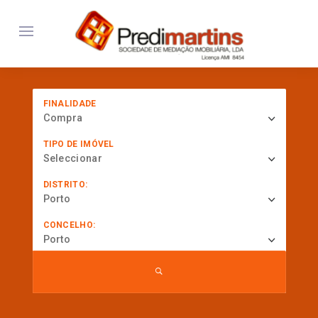
FINALIDADE
Compra
TIPO DE IMÓVEL
Seleccionar
DISTRITO:
Porto
CONCELHO:
Porto
... procurar por referência